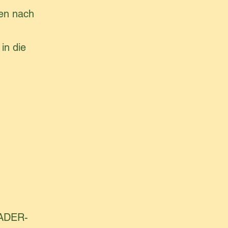
en nach
in die
EADER-