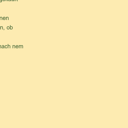
inen
n, ob
 nach nem
.