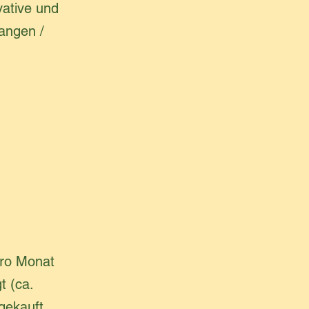
ative und
angen /
pro Monat
t (ca.
gekauft