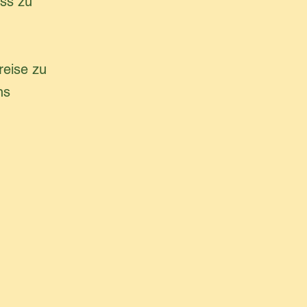
ass zu
reise zu
ns