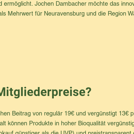
 ermöglicht. Jochen Dambacher möchte das innov
 als Mehrwert für Neuravensburg und die Region W
Mitgliederpreise?
chen Beitrag von regulär 19€ und vergünstigt 13€ 
t können Produkte in hoher Bioqualität vergünstig
nkauf günstiger als die UVP) und preistransparent 