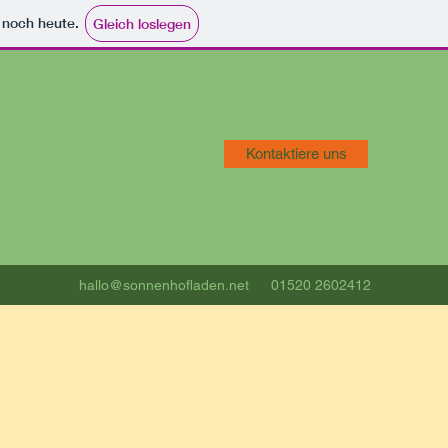
e noch heute.
Gleich loslegen
Kontaktiere uns
hallo@sonnenhofladen.net
01520 2602412